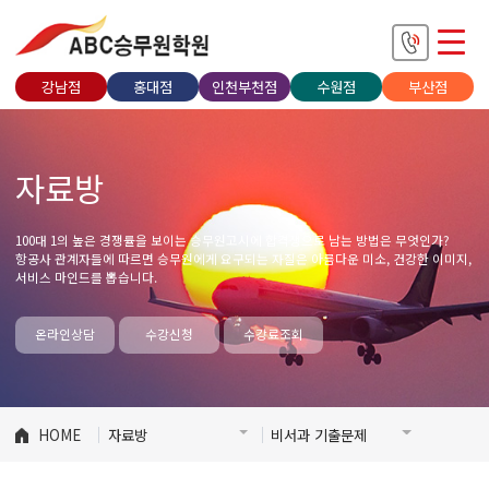
강남점
홍대점
인천부천점
수원점
부산점
자료방
100대 1의 높은 경쟁률을 보이는 승무원고시에 합격생으로 남는 방법은 무엇인가?
항공사 관계자들에 따르면 승무원에게 요구되는 자질은 아름다운 미소, 건강한 이미지,
서비스 마인드를 뽑습니다.
온라인상담
수강신청
수강료조회
HOME
자료방
비서과 기출문제