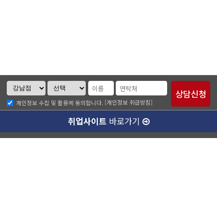
[개인정보 취급방침]
개인정보 수집 및 활용에 동의합니다.
취업사이트
바로가기
ABC소개
찾아오시는길
개인정보취급방침
이메일무단수집거부
수강료 안내
강남캠퍼스(본관)
ABC승무원학원 강남점
대표이사 :
양종훈
서울특별시 강남구 역삼동 727-8번지 운기빌딩 2층