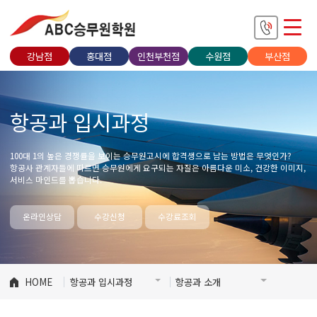
강남점
홍대점
인천부천점
수원점
부산점
항공과 입시과정
100대 1의 높은 경쟁률을 보이는 승무원고시에 합격생으로 남는 방법은 무엇인가?
항공사 관계자들에 따르면 승무원에게 요구되는 자질은 아름다운 미소, 건강한 이미지,
서비스 마인드를 뽑습니다.
온라인상담
수강신청
수강료조회
HOME
항공과 입시과정
항공과 소개