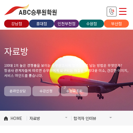
강남점
홍대점
인천부천점
수원점
부산점
자료방
100대 1의 높은 경쟁률을 보이는 승무원고시에 합격생으로 남는 방법은 무엇인가?
항공사 관계자들에 따르면 승무원에게 요구되는 자질은 아름다운 미소, 건강한 이미지,
서비스 마인드를 뽑습니다.
온라인상담
수강신청
수강료조회
HOME
자료방
합격자 인터뷰